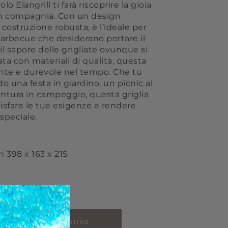
olo Elangrill ti farà riscoprire la gioia
 in compagnia. Con un design
ostruzione robusta, è l’ideale per
barbecue che desiderano portare il
il sapore delle grigliate ovunque si
ata con materiali di qualità, questa
tente e durevole nel tempo. Che tu
o una festa in giardino, un picnic al
ntura in campeggio, questa griglia
isfare le tue esigenze e rendere
speciale.
 398 x 163 x 215
AGGIUNGI AL PREVENTIVO