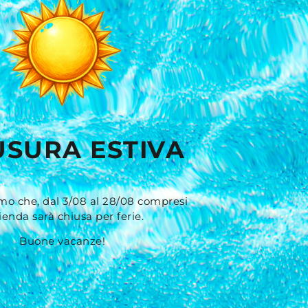
USURA ESTIVA
LATI
mo che, dal 3/08 al 28/08 compresi
zienda sarà chiusa per ferie.
Buone vacanze!